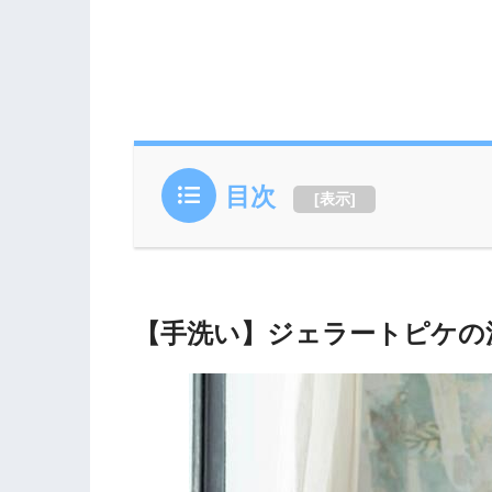
目次
[
表示
]
【手洗い】ジェラートピケの