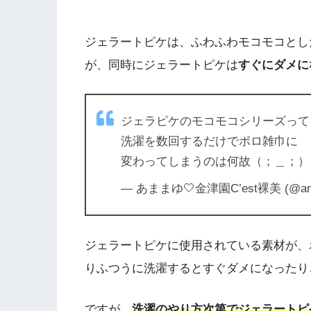
ジェラートピケは、ふわふわモコモコとし
が、同時にジェラートピケは
すぐにダメに
ジェラピケのモコモコシリーズって
洗濯を数回するだけでボロ雑巾に
変わってしまうのは何故（；＿；）
— あままゆ🤍金津園C’est裸美 (@ama
ジェラートピケに使用されている素材が、
りふつうに洗濯するとすぐダメになったり
ですが、
洗濯のやり方次第でジェラートピ